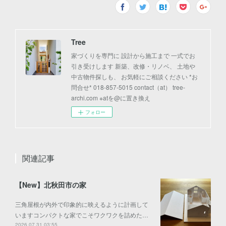
Tree
家づくりを専門に 設計から施工まで 一式でお
引き受けします 新築、改修・リノベ、 土地や
中古物件探しも、 お気軽にご相談ください *お
問合せ* 018-857-5015 contact（at） tree-
archi.com ※atを@に置き換え
フォロー
関連記事
【New】北秋田市の家
三角屋根が内外で印象的に映えるように計画して
いますコンパクトな家でこそワクワクを詰めた…
2026.07.31 03:55