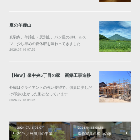
夏の羊蹄山
真駒内、羊蹄山・尻別山、パン屋のJIN、ルス
ツ、少し早めの夏休暇を味わってきました
2026.07.19 07:56
【New】泉中央5丁目の家 新築工事進捗
外観はクライアントの強い要望で、切妻に少しだ
け2階の上がった形となっています
2026.07.15 04:05
2024.07.16 06:07
2024.04.18 08:56
2024／外旭川の平屋
造作家具＠楢山の家