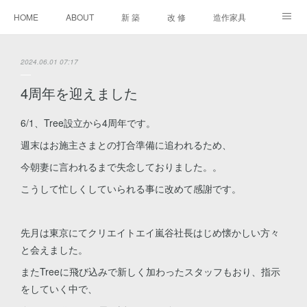
HOME
ABOUT
新 築
改 修
造作家具
進行中
2024.06.01 07:17
4周年を迎えました
6/1、Tree設立から4周年です。
週末はお施主さまとの打合準備に追われるため、
今朝妻に言われるまで失念しておりました。。
こうして忙しくしていられる事に改めて感謝です。
先月は東京にてクリエイトエイ嵐谷社長はじめ懐かしい方々
と会えました。
またTreeに飛び込みで新しく加わったスタッフもおり、指示
をしていく中で、