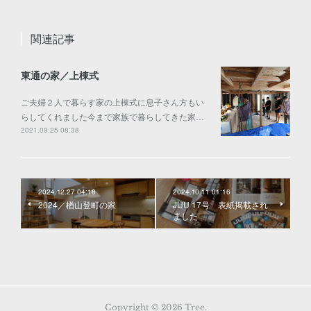
関連記事
東通の家／上棟式
ご夫婦２人で暮らす家の上棟式に息子さん方もい
らしてくれました今まで家族で暮らしてきた家…
2021.09.25 08:38
2024.12.27 04:18
2024.10.11 01:16
2024／楢山登町の家
JUU 17号 表紙掲載され
ました
Copyright ©
2026
Tree
.