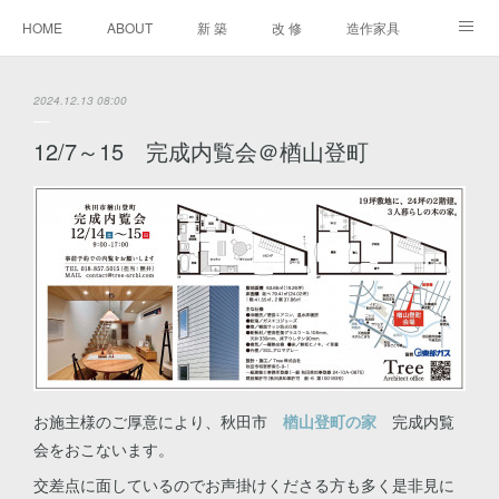
HOME
ABOUT
新 築
改 修
造作家具
進行中
2024.12.13 08:00
12/7～15 完成内覧会＠楢山登町
お施主様のご厚意により、秋田市
楢山登町の家
完成内覧
会をおこないます。
交差点に面しているのでお声掛けくださる方も多く是非見に