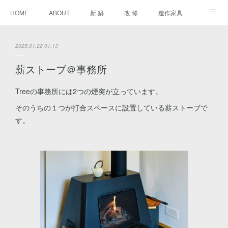
HOME
ABOUT
新 築
改 修
造作家具
進行中
2025.01.22 01:13
薪ストーブ＠事務所
Treeの事務所には2つの煙突が立っています。
そのうちの１つが打合スペースに設置している薪ストーブで
す。