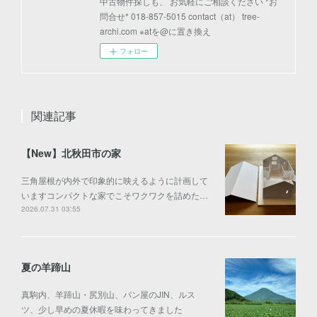
中古物件探しも、 お気軽にご相談ください *お
問合せ* 018-857-5015 contact（at） tree-
archi.com ※atを@に置き換え
フォロー
関連記事
【New】北秋田市の家
三角屋根が内外で印象的に映えるように計画して
いますコンパクトな家でこそワクワクを詰めた…
2026.07.31 03:55
夏の羊蹄山
真駒内、羊蹄山・尻別山、パン屋のJIN、ルス
ツ、少し早めの夏休暇を味わってきました