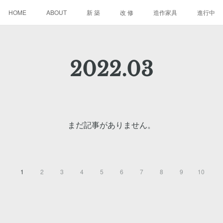
HOME
ABOUT
新 築
改 修
造作家具
進行中
2022
.
03
まだ記事がありません。
1
2
3
4
5
6
7
8
9
10